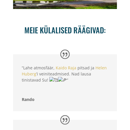
MEIE KÜLALISED RÄÄGIVAD:
“Lahe atmosfäär,
Kaido Raja
pitsad ja
Helen
Huberg
’i veiniteadmised. Nad lausa
tinistavad Su!
“
Rando