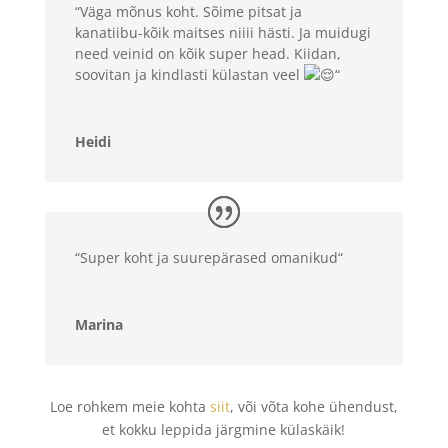
“
Väga mõnus koht. Sõime pitsat ja
kanatiibu-kõik maitses niiii hästi. Ja muidugi
need veinid on kõik super head. Kiidan,
soovitan ja kindlasti külastan veel
“
Heidi
“
Super koht ja suurepärased omanikud
“
Marina
Loe rohkem meie kohta
siit
, või võta kohe ühendust,
et kokku leppida järgmine külaskäik!