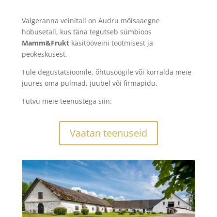
Valgeranna veinitall on Audru mõisaaegne
hobusetall, kus täna tegutseb sümbioos
Mamm&Frukt
käsitööveini tootmisest ja
peokeskusest.
Tule degustatsioonile, õhtusöögile või korralda meie
juures oma pulmad, juubel või firmapidu.
Tutvu meie teenustega siin:
Vaatan teenuseid