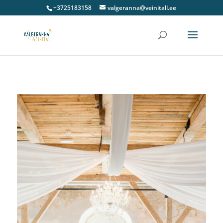
+3725183158
valgeranna@veinitall.ee